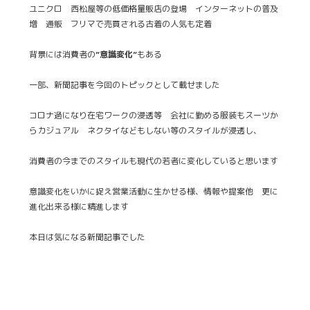
ユニクロ 西松屋等の低価格量販店の登場 インターネットの普及
増 通販 フリマで売買される古着の人気も定着
背景には消費者の
”意識変化”
もある
一部、新聞記事を今回のトピックとして載せました
コロナ過になり在宅ワークの浸透等 会社に勤める服装もスーツか
らカジュアル ネクタイなどもしない等のスタイルが浸透し、
消費者の今までのスタイルも現代の若者に
変化していると思います
意識変化をいかに捉え営業活動に生かせる様、情報や提案他 更に
進化出来る様に精進します
本日は気になる新聞記事でした