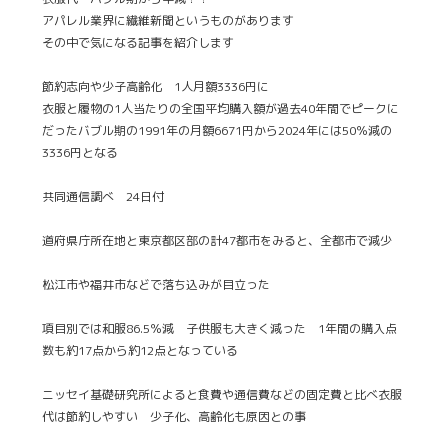
アパレル業界に繊維新聞というものがあります
その中で気になる記事を紹介します
節約志向や少子高齢化 1人月額3336円に
衣服と履物の1人当たりの全国平均購入額が過去40年間でピークに
だったバブル期の1991年の月額6671円から2024年には50％減の
3336円となる
共同通信調べ 24日付
道府県庁所在地と東京都区部の計47都市をみると、全都市で減少
松江市や福井市などで落ち込みが目立った
項目別では和服86.5％減 子供服も大きく減った 1年間の購入点
数も約17点から約12点となっている
ニッセイ基礎研究所によると食費や通信費などの固定費と比べ衣服
代は節約しやすい 少子化、高齢化も原因との事