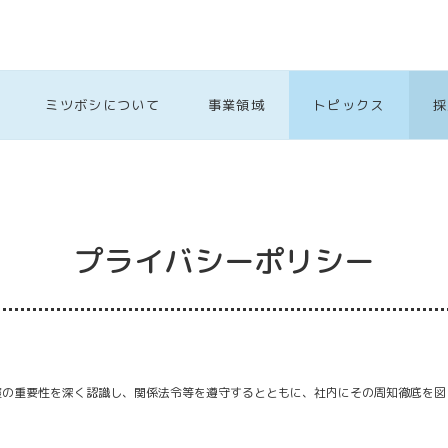
ミツボシについて
事業領域
トピックス
採
プライバシーポリシー
護の重要性を深く認識し、関係法令等を遵守するとともに、社内にその周知徹底を図