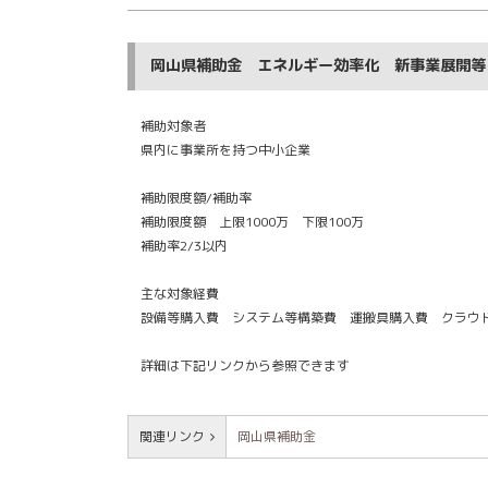
岡山県補助金 エネルギー効率化 新事業展開等
補助対象者
県内に事業所を持つ中小企業
補助限度額/補助率
補助限度額 上限1000万 下限100万
補助率2/3以内
主な対象経費
設備等購入費 システム等構築費 運搬具購入費 クラウ
詳細は下記リンクから参照できます
関連リンク
岡山県補助金